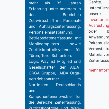
Geräte.
mehr als 35 Jahren
unterstü
Erfahrung unter anderem in
unsere 
den Bereichen
Inventarisi
Zeitwirtschaft mit Personal-
Ausrüstun
und Auftrags­zeit­erfassung,
oder bi
Personal­einsatz­planung,
Anwendu
Betriebs­daten­erfassung mit
Paketausli
Mobilcomputern sowie
Veranstaltu
Zutritts­kontroll­systeme für
Materialv
Türen, Tore, Schranken.
Zeiterfass
Logic Way ist Mitglied und
Gesellschafter der AIDA-
mehr Infor
ORGA-Gruppe, AIDA-Orga-
Vertriebspartner im
Nordosten Deutschlands
und
Komponentenentwickler für
die Bereiche Zeiterfassung,
Zutrittskontrolle und Web-