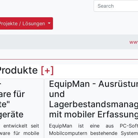
Projekte / Lösungen
www
Produkte
[+]
-
EquipMan - Ausrüstu
re für
und
te"
Lagerbestandsmana
geräte
mit mobiler Erfassun
 entwickelt seit
EquipMan ist eine aus PC-Sof
ware für mobile
Mobilcomputern bestehende System