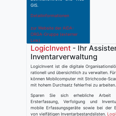
GIS.
Detailinformationen
zur Website der AIDA-
ORGA-Gruppe (externer
Link)
LogicInvent
- Ihr Assiste
Inventarverwaltung
LogicInvent ist die digitale Organisations
rationell und übersichtlich zu verwalten. Fü
können Mobilcomputer mit Strichcode-Sca
mit hohem Durchsatz fehlerfrei zu arbeiten.
Sparen Sie sich erhebliche Arbeit
Ersterfassung, Verfolgung und Invent
mobile Erfassungsgeräte sowie bei der E
von vielfätigen Inventarbestandslisten.
Logi