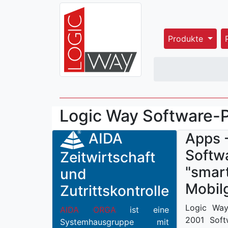
Produkte
Logic Way Software-
AIDA
Apps 
Softwa
Zeitwirtschaft
"smar
und
Mobil
Zutrittskontrolle
Logic Way
AIDA ORGA
ist eine
2001 Soft
Systemhausgruppe mit