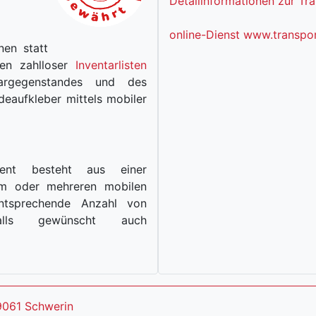
Detailinformationen zur T
online-Dienst www.transpor
nen statt
len zahlloser
Inventarlisten
ntargegenstandes und des
deaufkleber mittels mobiler
nvent besteht aus einer
em oder mehreren mobilen
ntsprechende Anzahl von
s gewünscht auch
9061 Schwerin