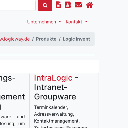
Unternehmen
Kontakt
.logicway.de
Produkte
Logic Invent
ngs-
IntraLogic
-
Intranet-
gement
Groupware
g
Terminkalender,
Adressverwaltung,
tware und
Kontaktmanagement,
lösung, um
Zeiterfassung, Faxserver,