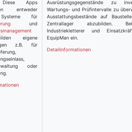
 Diese Apps
Ausrüstungsgegenstände zu invent
tzen entweder
Wartungs- und Prüfintervalle zu übe
Systeme für
Ausstattungsbestände auf Baustell
erung
und
Zentrallager abzubilden. Beis
gsmanagement
Industriekletterer und Einsatzkrä
lden eigene
EquipMan ein.
ngen z.B. für
Detailinformationen
eferung,
ngseinlass,
erwaltung oder
ung.
mationen